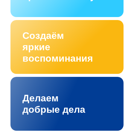
Создаём
яркие
воспоминания
Делаем
добрые дела