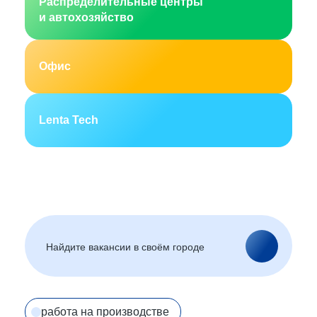
Распределительные центры
и автохозяйство
Офис
Lenta Tech
Москва
Санкт-Петербург
Екатеринбург
Новосибирск
Горно-Алтайск
Барнаул
Благовещенск
Архангельск
(Амурская область)
Астрахань
Белгород
Брянск
Улан-Удэ
Владивосток
Владимир
Волгоград
Вологда
работа на производстве