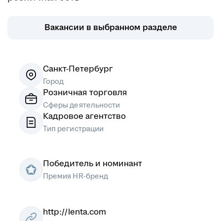
Пермь
Петрозаводск
Псков
Ростов-на-Дону
Вакансии в выбранном разделе
Рязань
Самара
Саратов
Якутск
Южно-Сахалинск
Владикавказ
Смоленск
Ставрополь
Санкт-Петербург
Тамбов
Казань
Город
Розничная торговля
Тверь
Томск
Сферы деятельности
Кызыл
Тула
Кадровое агентство
Тюмень
Ижевск
Тип регистрации
Ульяновск
Уфа
Хабаровск
Абакан
Челябинск
Грозный
Победитель и номинант
Чита
Чебоксары
Премия HR-бренд
Ярославль
Луганск
Луцк
Севастополь
Симферополь
Сумы
http://lenta.com
Тернополь
Ужгород